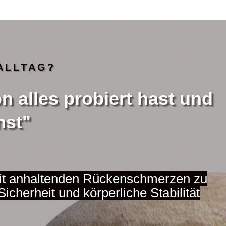
ALLTAG?
 alles probiert hast und
nst"
it anhaltenden Rückenschmerzen zu
icherheit und körperliche Stabilität