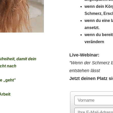
wenn dein Körp
Schmerz, Ersc
wenn du eine l
ansetzt.
wenn du bereit
verändern
Live-Webinar:
eiheit, damit dein
"Wenn der Schmerz bl
icht nach
entstehen lässt
Jetzt deinen Platz s
e „geht“
Arbeit