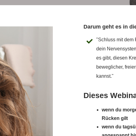
Darum geht es in d
"Schluss mit dem 
dein Nervensyste
es gibt, diesen Kr
beweglicher, freie
kannst."
Dieses Webinar 
wenn du morge
Rücken gilt
wenn du tagsüb
angespannt bi